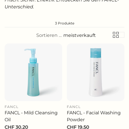
Unterschied.
3 Produkte
Sortieren nach:
meistverkauft
FANCL
FANCL
FANCL - Mild Cleansing
FANCL - Facial Washing
Oil
Powder
Normaler
CHF 30.20
Normaler
CHF 19.50